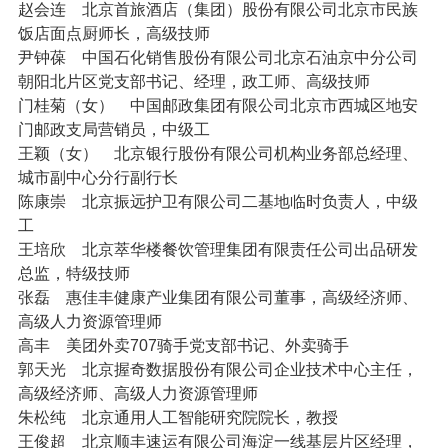
赵会连 北京首旅酒店（集团）股份有限公司北京市民族
饭店面点厨师长，高级技师
尹钟葆 中国石化销售股份有限公司北京石油京中分公司
朝阳北片区党支部书记、经理，政工师、高级技师
门桂菊（女） 中国邮政集团有限公司北京市西城区地安
门邮政支局营销员，中级工
王颖（女） 北京银行股份有限公司机构业务部总经理、
城市副中心分行副行长
陈康崇 北京振远护卫有限公司二基地临时负责人，中级
工
王培欣 北京萃华楼餐饮管理集团有限责任公司出品研发
总监，特级技师
张磊 惠佳丰健康产业集团有限公司董事，高级经济师、
高级人力资源管理师
高丰 美团外卖707骑手党支部书记、外卖骑手
郭天光 北京握奇数据股份有限公司企业技术中心主任，
高级经济师、高级人力资源管理师
朱松纯 北京通用人工智能研究院院长，教授
王俊超 北京顺丰速运有限公司海淀一线基层片区经理，