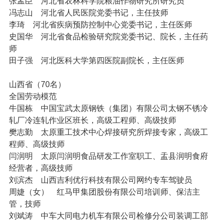
张孟臣 河北省农林科学院粮油作物研究所研究员
冯志山 河北省人民医院党委书记，主任技师
李琦 河北省疾病预防控制中心党委书记，主任医师
史国华 河北省食品检验研究院党委书记、院长，主任药
师
田子强 河北医科大学第四医院副院长，主任医师
山西省（70名）
全国劳动模范
牛国栋 中国宝武太原钢铁（集团）有限公司太钢不锈冷
轧厂冷连轧作业区班长，高级工程师、高级技师
樊志勤 太原重工技术中心焊接研究所焊接专家，高级工
程师、高级技师
闫润明 太原闫润明食品研发工作室职工、盂县润明食府
经营者，高级技师
刘滨杰 山西吉利优行科技有限公司网约专车驾驶员
周婕（女） 红马甲集团股份有限公司培训师、保洁主
管，技师
刘斌涛 中车大同电力机车有限公司检修分公司装调工部