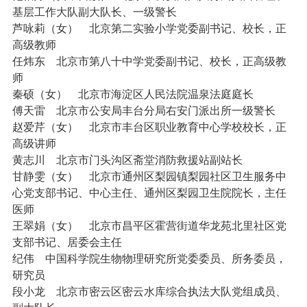
基层工作大队副大队长、一级警长
芦咏莉（女） 北京第二实验小学党委副书记、校长，正
高级教师
任炜东 北京市第八十中学党委副书记、校长，正高级教
师
秦硕（女） 北京市海淀区人民法院温泉法庭庭长
傅天雷 北京市公安局丰台分局右安门派出所一级警长
赵爱芹（女） 北京市丰台区职业教育中心学校校长，正
高级讲师
黄志川 北京市门头沟区斋堂消防救援站副站长
甘静雯（女） 北京市通州区梨园镇梨园社区卫生服务中
心党支部书记、中心主任、通州区梨园卫生院院长，主任
医师
王翠娟（女） 北京市昌平区霍营街道华龙苑北里社区党
支部书记、居委会主任
纪伟 中国科学院生物物理研究所党委委员、所务委员，
研究员
段小龙 北京市密云区密云水库综合执法大队党组成员、