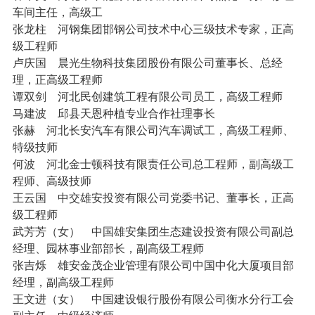
车间主任，高级工
张龙柱 河钢集团邯钢公司技术中心三级技术专家，正高
级工程师
卢庆国 晨光生物科技集团股份有限公司董事长、总经
理，正高级工程师
谭双剑 河北民创建筑工程有限公司员工，高级工程师
马建波 邱县天恩种植专业合作社理事长
张赫 河北长安汽车有限公司汽车调试工，高级工程师、
特级技师
何波 河北金士顿科技有限责任公司总工程师，副高级工
程师、高级技师
王云国 中交雄安投资有限公司党委书记、董事长，正高
级工程师
武芳芳（女） 中国雄安集团生态建设投资有限公司副总
经理、园林事业部部长，副高级工程师
张吉烁 雄安金茂企业管理有限公司中国中化大厦项目部
经理，副高级工程师
王文进（女） 中国建设银行股份有限公司衡水分行工会