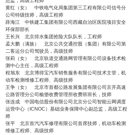
总监，高级工程师
黄红（女） 中铁电气化局集团第三工程有限公司信号分
公司特级技师，高级工程师
薛海江 中铁建工集团有限公司西藏自治区医院项目安全
环保部部长
王长兴 北京排水集团抢险大队队长，工程师
孟大鹏（满族） 北京公共交通控股（集团）有限公司第
二客运分公司驾驶员，高级技师
张莉（女） 北京轨道交通路网管理有限公司设备技术检
测中心主任，高级工程师
程旭东 北京博得宝汽车销售服务有限公司技术主管，机
动车检测维修工程师、高级技师
王争（女） 北京市首都公路发展集团有限公司京开高速
公路管理分公司榆垡收费管理所收费班班长，技师
张连成 中国电信股份有限公司北京分公司智能云网调度
运营中心（ICNOC）基础业务保障中心副总监，高级工程
师
张平 北京首汽汽车修理有限公司首席技师，机动车检测
维修工程师、高级技师