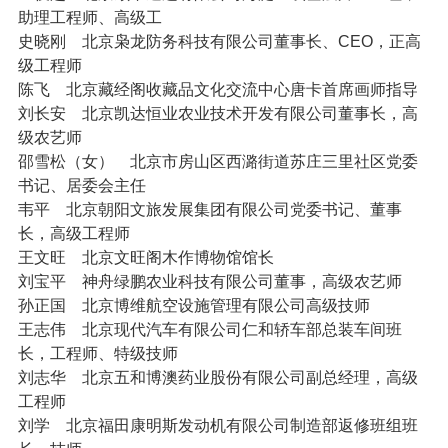
助理工程师、高级工
史晓刚 北京枭龙防务科技有限公司董事长、CEO，正高
级工程师
陈飞 北京藏经阁收藏品文化交流中心唐卡首席画师指导
刘长安 北京凯达恒业农业技术开发有限公司董事长，高
级农艺师
邵雪松（女） 北京市房山区西潞街道苏庄三里社区党委
书记、居委会主任
韦平 北京朝阳文旅发展集团有限公司党委书记、董事
长，高级工程师
王文旺 北京文旺阁木作博物馆馆长
刘宝平 神舟绿鹏农业科技有限公司董事，高级农艺师
孙正国 北京博维航空设施管理有限公司高级技师
王志伟 北京现代汽车有限公司仁和轿车部总装车间班
长，工程师、特级技师
刘志华 北京五和博澳药业股份有限公司副总经理，高级
工程师
刘学 北京福田康明斯发动机有限公司制造部返修班组班