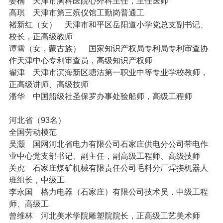
姜楠 天津市胸科医院心外科主任，主任医师
高琪 天津市第三殡仪馆工勤岗普通工
褚新红（女） 天津市和平区岳阳道小学党总支副书记、
校长，正高级教师
谭雪（女，蒙古族） 国家知识产权局专利局专利审查协
作天津中心专利审查员，高级知识产权师
翟津 天津市滨海新区塘沽第一职业中等专业学校教师，
正高级讲师、高级技师
潘华 中国船级社圣保罗办事处验船师，高级工程师
河北省（93名）
全国劳动模范
吴灏 国网河北省电力有限公司石家庄供电分公司带电作
业中心党支部书记、副主任，副高级工程师、高级技师
关虎 石家庄煤矿机械有限责任公司毛料分厂焊接机器人
班组长，中级工
李永国 格力电器（石家庄）有限公司技术员，中级工程
师、高级工
曾维林 河北美术学院雕塑院院长，正高级工艺美术师