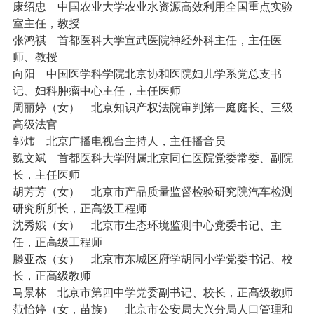
康绍忠 中国农业大学农业水资源高效利用全国重点实验
室主任，教授
张鸿祺 首都医科大学宣武医院神经外科主任，主任医
师、教授
向阳 中国医学科学院北京协和医院妇儿学系党总支书
记、妇科肿瘤中心主任，主任医师
周丽婷（女） 北京知识产权法院审判第一庭庭长、三级
高级法官
郭炜 北京广播电视台主持人，主任播音员
魏文斌 首都医科大学附属北京同仁医院党委常委、副院
长，主任医师
胡芳芳（女） 北京市产品质量监督检验研究院汽车检测
研究所所长，正高级工程师
沈秀娥（女） 北京市生态环境监测中心党委书记、主
任，正高级工程师
滕亚杰（女） 北京市东城区府学胡同小学党委书记、校
长，正高级教师
马景林 北京市第四中学党委副书记、校长，正高级教师
范怡婷（女，苗族） 北京市公安局大兴分局人口管理和