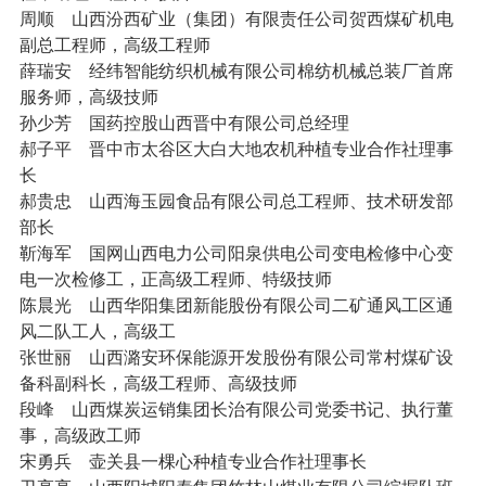
周顺 山西汾西矿业（集团）有限责任公司贺西煤矿机电
副总工程师，高级工程师
薛瑞安 经纬智能纺织机械有限公司棉纺机械总装厂首席
服务师，高级技师
孙少芳 国药控股山西晋中有限公司总经理
郝子平 晋中市太谷区大白大地农机种植专业合作社理事
长
郝贵忠 山西海玉园食品有限公司总工程师、技术研发部
部长
靳海军 国网山西电力公司阳泉供电公司变电检修中心变
电一次检修工，正高级工程师、特级技师
陈晨光 山西华阳集团新能股份有限公司二矿通风工区通
风二队工人，高级工
张世丽 山西潞安环保能源开发股份有限公司常村煤矿设
备科副科长，高级工程师、高级技师
段峰 山西煤炭运销集团长治有限公司党委书记、执行董
事，高级政工师
宋勇兵 壶关县一棵心种植专业合作社理事长