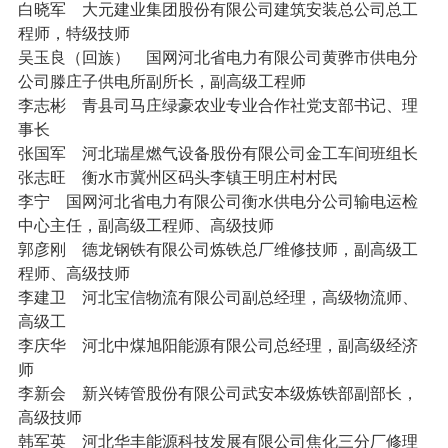
白晓军 大元建业集团股份有限公司建筑安装总公司总工
程师，特级技师
吴玉良（回族） 国网河北省电力有限公司黄骅市供电分
公司滕庄子供电所副所长，副高级工程师
李志彬 青县司马庄绿豪农业专业合作社党支部书记、理
事长
张国军 河北瑞星燃气设备股份有限公司金工车间班组长
张志旺 衡水市冀州区码头李镇王明庄村村民
李宁 国网河北省电力有限公司衡水供电分公司输电运检
中心主任，副高级工程师、高级技师
郭彦刚 德龙钢铁有限公司炼铁总厂维修技师，副高级工
程师、高级技师
李建卫 河北宝信物流有限公司副总经理，高级物流师、
高级工
李庆华 河北中煤旭阳能源有限公司总经理，副高级经济
师
李新会 新兴铸管股份有限公司武安本级炼铁部副部长，
高级技师
韩军英 河北华丰能源科技发展有限公司焦化三分厂修理