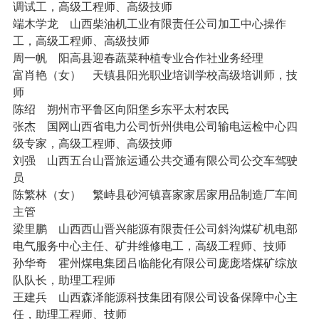
调试工，高级工程师、高级技师
端木学龙 山西柴油机工业有限责任公司加工中心操作
工，高级工程师、高级技师
周一帆 阳高县迎春蔬菜种植专业合作社业务经理
富肖艳（女） 天镇县阳光职业培训学校高级培训师，技
师
陈绍 朔州市平鲁区向阳堡乡东平太村农民
张杰 国网山西省电力公司忻州供电公司输电运检中心四
级专家，高级工程师、高级技师
刘强 山西五台山晋旅运通公共交通有限公司公交车驾驶
员
陈繁林（女） 繁峙县砂河镇喜家家居家用品制造厂车间
主管
梁里鹏 山西西山晋兴能源有限责任公司斜沟煤矿机电部
电气服务中心主任、矿井维修电工，高级工程师、技师
孙华奇 霍州煤电集团吕临能化有限公司庞庞塔煤矿综放
队队长，助理工程师
王建兵 山西森泽能源科技集团有限公司设备保障中心主
任，助理工程师、技师