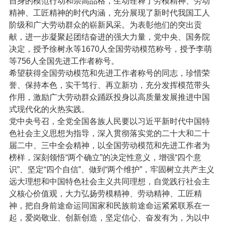
自身的模范行动和崇高品格，生动诠释了劳模精神、劳动
精神、工匠精神的时代内涵，充分展现了新时代我国工人
阶级和广大劳动群众的崭新风采。为表彰他们的突出贡
献，进一步凝聚起团结奋进的强大力量，党中央、国务院
决定，授予徐树永等1670人全国劳动模范称号，授予李萌
等756人全国先进工作者称号。
希望获得全国劳动模范和先进工作者称号的同志，珍惜荣
誉、保持本色，实干笃行、再立新功，充分发挥模范带头
作用，激励广大劳动群众踊跃投身以高质量发展推进中国
式现代化的火热实践。
党中央号召，全党全国各族人民要以习近平新时代中国特
色社会主义思想为指导，深入贯彻落实党的二十大和二十
届二中、三中全会精神，以全国劳动模范和先进工作者为
榜样，深刻领悟“两个确立”的决定性意义，增强“四个意
识”、坚定“四个自信”、做到“两个维护”，牢固树立共产主义
远大理想和中国特色社会主义共同理想，自觉践行社会主
义核心价值观，大力弘扬劳模精神、劳动精神、工匠精
神，把自身前途命运同国家和民族前途命运紧紧联系在一
起，爱岗敬业、创新创造，坚定信心、奋发有为，为以中