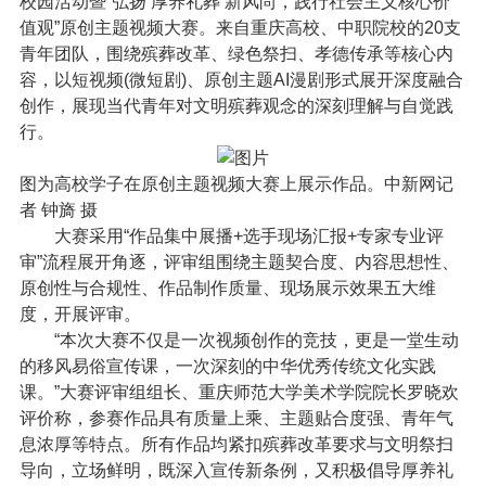
校园活动暨“弘扬‘
厚养礼葬
’新风尚，践行社会主义核心价
值观”原创主题视频大赛。来自重庆高校、中职院校的20支
青年团队，围绕殡葬改革、绿色祭扫、孝德传承等核心内
容，以短视频(微短剧)、原创主题AI漫剧形式展开深度融合
创作，展现当代青年对文明殡葬观念的深刻理解与自觉践
行。
图为高校学子在原创主题视频大赛上展示作品。中新网记
者 钟旖 摄
大赛采用“作品集中展播+选手现场汇报+专家专业评
审”流程展开角逐，评审组围绕主题契合度、内容思想性、
原创性与合规性、作品制作质量、现场展示效果五大维
度，开展评审。
“本次大赛不仅是一次视频创作的竞技，更是一堂生动
的
移风易俗
宣传课，一次深刻的中华优秀传统文化实践
课。”大赛评审组组长、重庆师范大学美术学院院长罗晓欢
评价称，参赛作品具有质量上乘、主题贴合度强、青年气
息浓厚等特点。所有作品均紧扣殡葬改革要求与文明祭扫
导向，立场鲜明，既深入宣传新条例，又积极倡导厚养礼