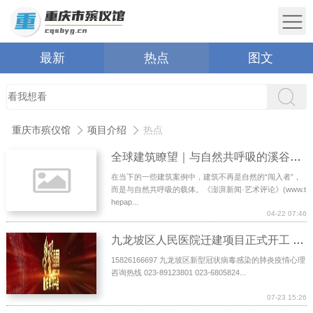
最新
热点
图文
重庆市殡仪馆
项目介绍
热点
全球建筑瞭望｜与自然共呼吸的溪谷石舍与海边公共空间
在当下的一些建筑案例中，建筑不再是自然的“闯入者”，
而是与自然共呼吸的载体。《澎湃新闻·艺术评论》(www.t
hepap...
04-22 07:46
九龙坡区人民医院迁建项目正式开工 2023年投用
15826166697 九龙坡区新型冠状病毒感染的肺炎疫情心理
咨询热线 023-89123801 023-6805824...
07-23 15:26