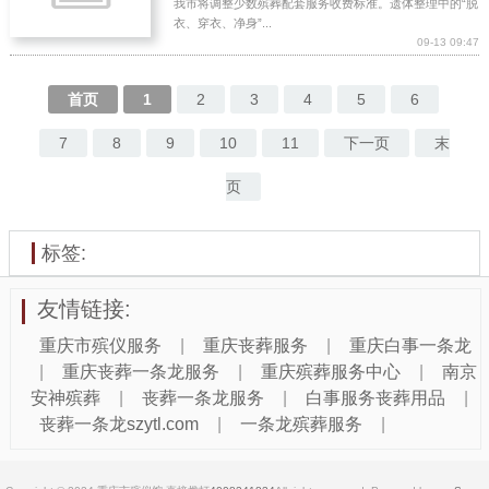
我市将调整少数殡葬配套服务收费标准。遗体整理中的“脱
衣、穿衣、净身”...
09-13 09:47
首页
1
2
3
4
5
6
7
8
9
10
11
下一页
末
页
标签:
友情链接:
重庆市殡仪服务
|
重庆丧葬服务
|
重庆白事一条龙
|
重庆丧葬一条龙服务
|
重庆殡葬服务中心
|
南京
安神殡葬
|
丧葬一条龙服务
|
白事服务丧葬用品
|
丧葬一条龙szytl.com
|
一条龙殡葬服务
|