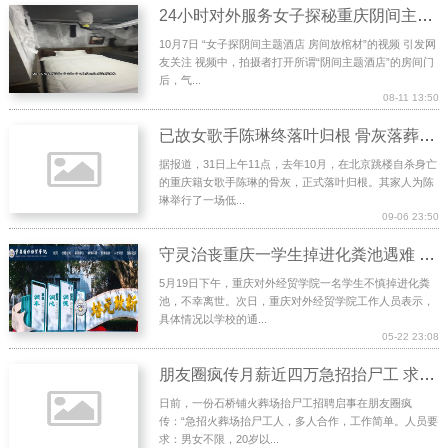
24小时对外服务女子探秘重庆阴间主题酒店，房间放花圈棺材……你敢住么？
10月7日 “女子探阴间主题酒店 房间放棺材”的视频 引发网
友关注 视频中，拍摄者打开所谓“阴间主题酒店”的房间门
后，气...
08-11 13:50
已故女歌手陈琳终落叶归根 骨灰落葬老家重庆
据报道，31日上午11点，去年10月，在北京跳楼自杀身亡
的重庆籍女歌手陈琳的骨灰，正式落叶归根。其家人为陈
琳举行了一场低...
09-06 23:50
守灵治丧重庆一学生掉进化粪池遇难 多方回应 相关部门已介入处理
5月19日下午，重庆对外经贸学院一名学生不慎掉进化粪
池，不幸离世。次日，重庆对外经贸学院工作人员表示，
具体情况以学校的通...
05-22 23:08
朋友圈疯传月薪近四万急招抬尸工 求职者打爆殡仪馆电话
日前，一份石桥铺火葬场抬尸工招聘启事在朋友圈疯
传：“急招火葬场抬尸工人，多人合作，工作简单。人员要
求：男女不限，20岁以...