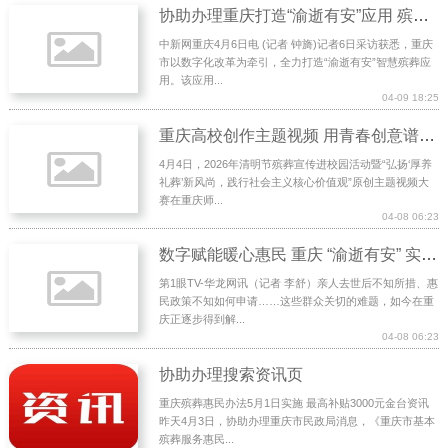
协助办理重庆打造“渝逝有安”应用 殡葬服务实现“指尖办、智慧管”
中新网重庆4月6日电 (记者 钟旖)记者6日采访获悉，重庆
市以数字化改革为牵引，全力打造“渝逝有安”智慧殡葬应
用。该应用...
04-09 18:25
重庆高校创作主题视频 用青春创意谱殡葬新篇
4月4日，2026年清明节殡葬宣传进校园活动暨“弘扬‘厚养
礼葬’新风尚，践行社会主义核心价值观”原创主题视频大
赛在重庆师...
04-08 06:23
数字赋能暖心惠民 重庆 “渝逝有安” 实现殡葬惠民政策“指尖办”
第1眼TV-华龙网讯（记者 李舒）亲人去世后不知所措、惠
民政策不知如何申请……这些群众关切的难题，如今在重
庆正逐步得到解...
04-08 06:23
协助办理搜索资讯页
重庆殡葬惠民办法5月1日实施 最高补贴3000元金台资讯
昨天4月3日，协助办理重庆市民政局消息，《重庆市基本
殡葬服务惠民...