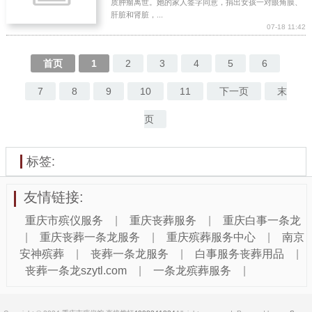
质肿瘤离世。她的家人签字同意，捐出女孩一对眼角膜、
肝脏和肾脏，...
07-18 11:42
首页
1
2
3
4
5
6
7
8
9
10
11
下一页
末
页
标签:
友情链接:
重庆市殡仪服务
|
重庆丧葬服务
|
重庆白事一条龙
|
重庆丧葬一条龙服务
|
重庆殡葬服务中心
|
南京
安神殡葬
|
丧葬一条龙服务
|
白事服务丧葬用品
|
丧葬一条龙szytl.com
|
一条龙殡葬服务
|