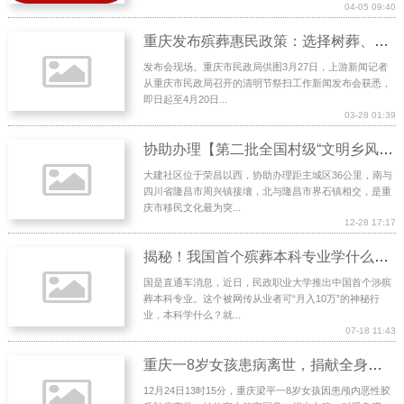
04-05 09:40
重庆发布殡葬惠民政策：选择树葬、花葬、草坪葬补贴3000元
发布会现场。重庆市民政局供图3月27日，上游新闻记者
从重庆市民政局召开的清明节祭扫工作新闻发布会获悉，
即日起至4月20日...
03-28 01:39
协助办理【第二批全国村级“文明乡风建设”典型案例】重庆市荣昌区大建社区：弘扬客家文化 易出“新风尚
大建社区位于荣昌以西，协助办理距主城区36公里，南与
四川省隆昌市周兴镇接壤，北与隆昌市界石镇相交，是重
庆市移民文化最为突...
12-28 17:17
揭秘！我国首个殡葬本科专业学什么？真能月入10万？
国是直通车消息，近日，民政职业大学推出中国首个涉殡
葬本科专业。这个被网传从业者可“月入10万”的神秘行
业，本科学什么？就...
07-18 11:43
重庆一8岁女孩患病离世，捐献全身可用器官将助5人重获新生
12月24日13时15分，重庆梁平一8岁女孩因患颅内恶性胶