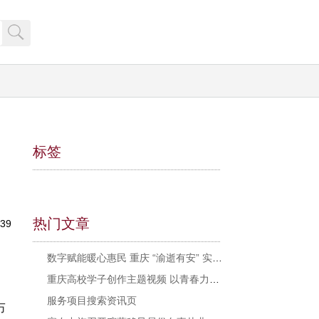
标签
热门文章
39
数字赋能暖心惠民 重庆 “渝逝有安” 实现殡葬惠民政策“指尖办”
重庆高校学子创作主题视频 以青春力量倡树殡葬文明新风
服务项目搜索资讯页
布