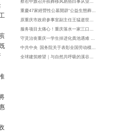
察右中旗召开殡葬移风易俗白事从业人员座谈会
活
重慶47家經營性公墓開辟“公益生態葬園區”
工
原重庆市政府参事室副主任王猛逝世，享年104岁
服务项目太痛心！重庆落水一家三口遗体被找到
殡
守灵治丧重庆一学生掉进化粪池遇难 多方回应 相关部门已介入处理
既
中共中央 国务院关于表彰全国劳动模范和先进工作者的决定
所
全球建筑瞭望｜与自然共呼吸的溪谷石舍与海边公共空间
推
将
惠
收